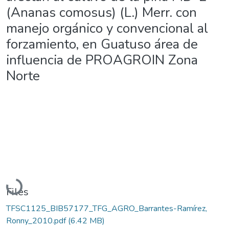
(Ananas comosus) (L.) Merr. con
manejo orgánico y convencional al
forzamiento, en Guatuso área de
influencia de PROAGROIN Zona
Norte
Loading...
Files
TFSC1125_BIB57177_TFG_AGRO_Barrantes-Ramírez,
Ronny_2010.pdf
(6.42 MB)