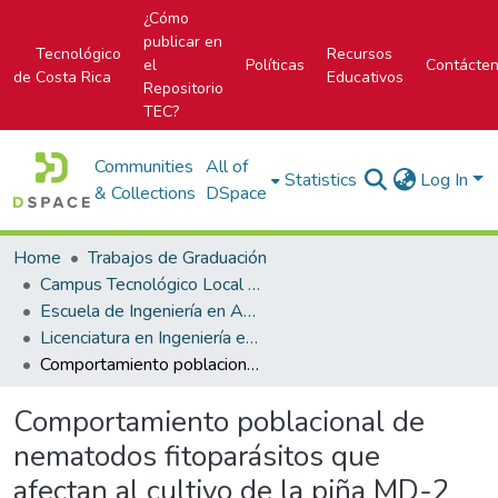
¿Cómo
publicar en
Tecnológico
Recursos
el
Políticas
Contácte
de Costa Rica
Educativos
Repositorio
TEC?
Communities
All of
Statistics
Log In
& Collections
DSpace
Home
Trabajos de Graduación
Campus Tecnológico Local San Carlos
Escuela de Ingeniería en Agronomía
Licenciatura en Ingeniería en Agronomía
Comportamiento poblacional de nematodos fitoparásitos que afectan al cultivo de la piña MD-2 (Ananas comosus) (L.) Merr. con manejo orgánico y convencional al forzamiento, en Guatuso área de influencia de PROAGROIN Zona Norte
Comportamiento poblacional de
nematodos fitoparásitos que
afectan al cultivo de la piña MD-2