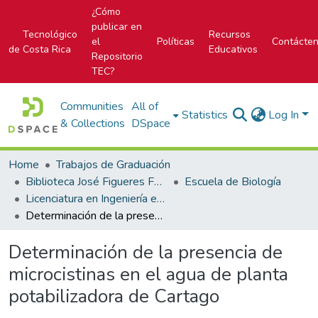
¿Cómo
publicar en
Tecnológico
Recursos
el
Políticas
Contácte
de Costa Rica
Educativos
Repositorio
TEC?
Communities
All of
Statistics
Log In
& Collections
DSpace
Home
Trabajos de Graduación
Biblioteca José Figueres Ferrer
Escuela de Biología
Licenciatura en Ingeniería en Biotecnología
Determinación de la presencia de microcistinas en el agua de planta potabilizadora de Cartago
Determinación de la presencia de
microcistinas en el agua de planta
potabilizadora de Cartago