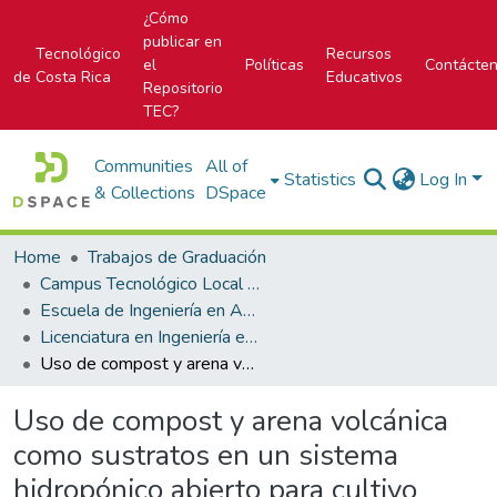
¿Cómo
publicar en
Tecnológico
Recursos
el
Políticas
Contácte
de Costa Rica
Educativos
Repositorio
TEC?
Communities
All of
Statistics
Log In
& Collections
DSpace
Home
Trabajos de Graduación
Campus Tecnológico Local San Carlos
Escuela de Ingeniería en Agronomía
Licenciatura en Ingeniería en Agronomía
Uso de compost y arena volcánica como sustratos en un sistema hidropónico abierto para cultivo protegido de tomate (Lycopersicon esculentum Mill)
Uso de compost y arena volcánica
como sustratos en un sistema
hidropónico abierto para cultivo