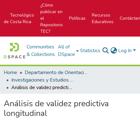
¿Cómo
publicar en
Tecnológico
Recursos
el
Políticas
Contácte
de Costa Rica
Educativos
Repositorio
TEC?
Communities
All of
Statistics
Log In
& Collections
DSpace
Home
Departamento de Orientación y Psicología
Investigaciones y Estudios del DOP
Análisis de validez predictiva longitudinal
Análisis de validez predictiva
longitudinal