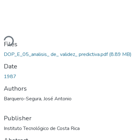
ding...
Files
DOP_E_05_analisis_ de_ validez_ predictiva.pdf
(8.89 MB)
Date
1987
Authors
Barquero-Segura, José Antonio
Publisher
Instituto Tecnológico de Costa Rica