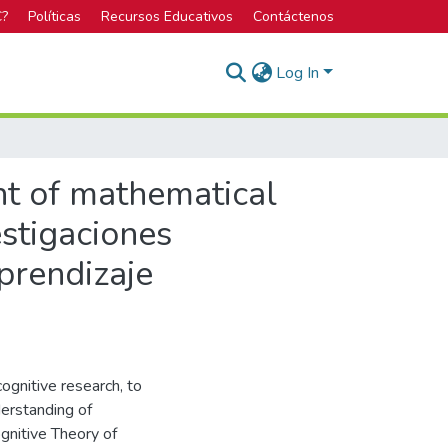
C?
Políticas
Recursos Educativos
Contáctenos
Log In
nt of mathematical
stigaciones
prendizaje
ognitive research, to
derstanding of
gnitive Theory of