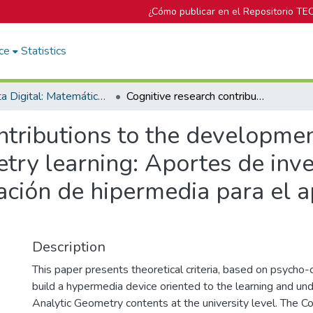
¿Cómo publicar en el Repositorio TE
ce
Statistics
Revista Digital: Matemática, Educación e Internet
Cognitive research contributions to the development of mathematical hypermedia for geometry learning: Aportes de investigaciones cognitivas a la elaboración de hipermedia para el aprendizaje geométrico
ntributions to the developme
ry learning: Aportes de inve
ración de hipermedia para el a
Description
This paper presents theoretical criteria, based on psycho-c
build a hypermedia device oriented to the learning and un
Analytic Geometry contents at the university level. The Co