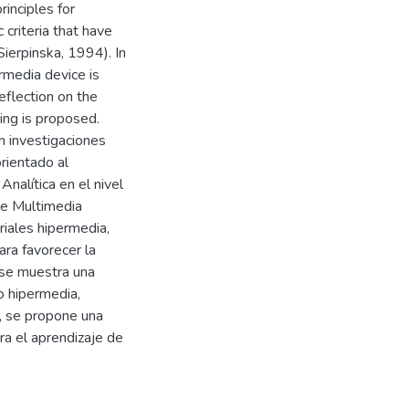
inciples for
 criteria that have
ierpinska, 1994). In
ermedia device is
eflection on the
ing is proposed.
n investigaciones
orientado al
nalítica en el nivel
aje Multimedia
riales hipermedia,
ara favorecer la
se muestra una
o hipermedia,
, se propone una
ra el aprendizaje de