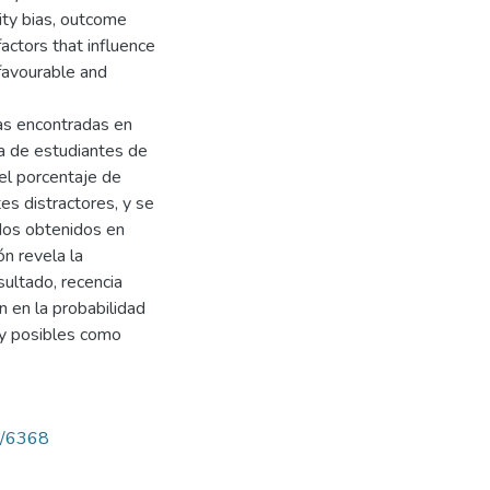
ity bias, outcome
factors that influence
 favourable and
as encontradas en
ra de estudiantes de
 el porcentaje de
es distractores, y se
ados obtenidos en
ón revela la
sultado, recencia
en en la probabilidad
 y posibles como
ew/6368