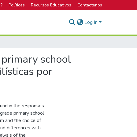
C?
Políticas
Recursos Educativos
Contáctenos
Log In
n primary school
lísticas por
ound in the responses
h grade primary school
m and the choice of
and differences with
alysis of the