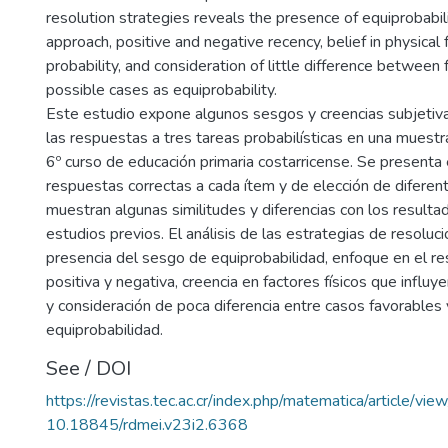
resolution strategies reveals the presence of equiprobabil
approach, positive and negative recency, belief in physical 
probability, and consideration of little difference between
possible cases as equiprobability.
Este estudio expone algunos sesgos y creencias subjetiv
las respuestas a tres tareas probabilísticas en una muest
6º curso de educación primaria costarricense. Se presenta
respuestas correctas a cada ítem y de elección de diferent
muestran algunas similitudes y diferencias con los result
estudios previos. El análisis de las estrategias de resoluci
presencia del sesgo de equiprobabilidad, enfoque en el re
positiva y negativa, creencia en factores físicos que influy
y consideración de poca diferencia entre casos favorables
equiprobabilidad.
See / DOI
https://revistas.tec.ac.cr/index.php/matematica/article/vi
10.18845/rdmei.v23i2.6368