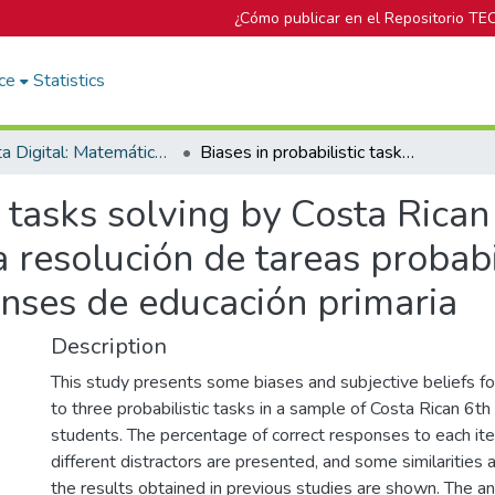
¿Cómo publicar en el Repositorio TE
ce
Statistics
Revista Digital: Matemática, Educación e Internet
Biases in probabilistic tasks solving by Costa Rican primary school students: Sesgos en la resolución de tareas probabilísticas por estudiantes costarricenses de educación primaria
c tasks solving by Costa Rica
 resolución de tareas probabi
enses de educación primaria
Description
This study presents some biases and subjective beliefs f
to three probabilistic tasks in a sample of Costa Rican 6t
students. The percentage of correct responses to each ite
different distractors are presented, and some similarities 
the results obtained in previous studies are shown. The an