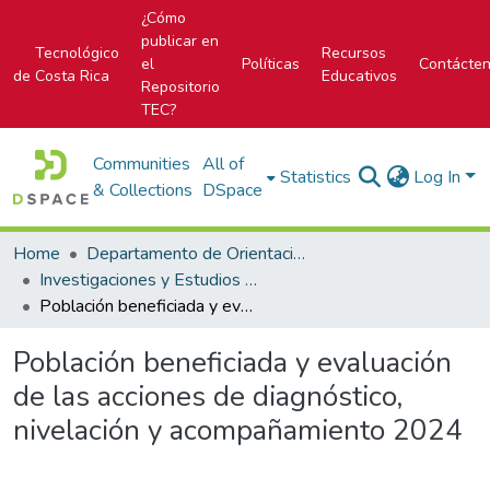
¿Cómo
publicar en
Tecnológico
Recursos
el
Políticas
Contácte
de Costa Rica
Educativos
Repositorio
TEC?
Communities
All of
Statistics
Log In
& Collections
DSpace
Home
Departamento de Orientación y Psicología
Investigaciones y Estudios del DOP
Población beneficiada y evaluación de las acciones de diagnóstico, nivelación y acompañamiento 2024
Población beneficiada y evaluación
de las acciones de diagnóstico,
nivelación y acompañamiento 2024