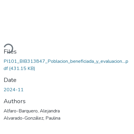
ding...
Files
PI101_BIB313847_Poblacion_beneficiada_y_evaluacion....p
df
(431.15 KB)
Date
2024-11
Authors
Alfaro-Barquero, Alejandra
Alvarado-González, Paulina