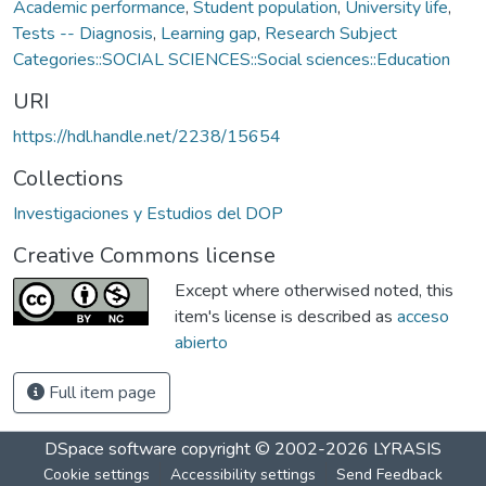
Academic performance
,
Student population
,
University life
,
Tests -- Diagnosis
,
Learning gap
,
Research Subject
Categories::SOCIAL SCIENCES::Social sciences::Education
URI
https://hdl.handle.net/2238/15654
Collections
Investigaciones y Estudios del DOP
Creative Commons license
Except where otherwised noted, this
item's license is described as
acceso
abierto
Full item page
DSpace software
copyright © 2002-2026
LYRASIS
Cookie settings
Accessibility settings
Send Feedback