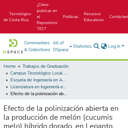
¿Cómo
publicar en
Tecnológico
Recursos
el
Políticas
Contácte
de Costa Rica
Educativos
Repositorio
TEC?
Communities
All of
Statistics
Log In
& Collections
DSpace
Home
Trabajos de Graduación
Campus Tecnológico Local San Carlos
Escuela de Ingeniería en Agronomía
Licenciatura en Ingeniería en Agronomía
Efecto de la polinización abierta en la producción de melón (cucumis melo) híbrido dorado, en Lepanto, Puntarenas y Nandayure, Guanacaste.
Efecto de la polinización abierta en
la producción de melón (cucumis
melo) híbrido dorado, en Lepanto,