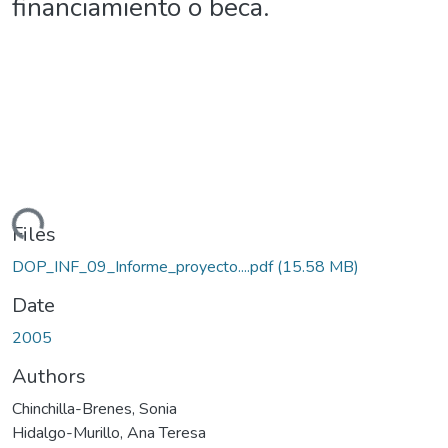
financiamiento o beca.
oading...
Files
DOP_INF_09_Informe_proyecto....pdf
(15.58 MB)
Date
2005
Authors
Chinchilla-Brenes, Sonia
Hidalgo-Murillo, Ana Teresa