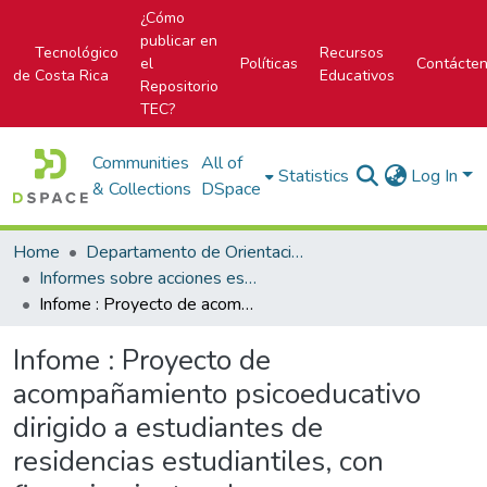
¿Cómo
publicar en
Tecnológico
Recursos
el
Políticas
Contácte
de Costa Rica
Educativos
Repositorio
TEC?
Communities
All of
Statistics
Log In
& Collections
DSpace
Home
Departamento de Orientación y Psicología
Informes sobre acciones específicas del DOP
Infome : Proyecto de acompañamiento psicoeducativo dirigido a estudiantes de residencias estudiantiles, con financiamiento o beca.
Infome : Proyecto de
acompañamiento psicoeducativo
dirigido a estudiantes de
residencias estudiantiles, con