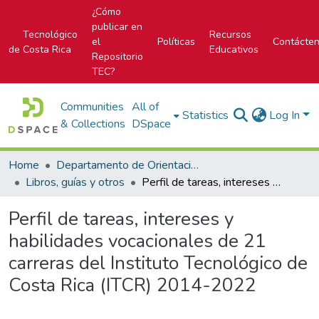
¿Cómo
publicar en
Tecnológico
Recursos
el
Políticas
Contácte
de Costa Rica
Educativos
Repositorio
TEC?
Communities
All of
Statistics
Log In
& Collections
DSpace
Home
Departamento de Orientación y Psicología
Libros, guías y otros
Perfil de tareas, intereses y habilidades vocacionales de 21 carreras del Instituto Tecnológico de Costa Rica (ITCR) 2014-2022
Perfil de tareas, intereses y
habilidades vocacionales de 21
carreras del Instituto Tecnológico de
Costa Rica (ITCR) 2014-2022