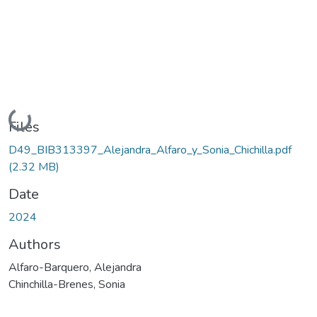
Loading...
Files
D49_BIB313397_Alejandra_Alfaro_y_Sonia_Chichilla.pdf
(2.32 MB)
Date
2024
Authors
Alfaro-Barquero, Alejandra
Chinchilla-Brenes, Sonia