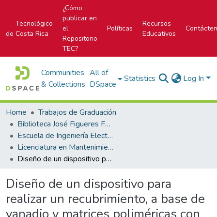
¿Cómo
publicar en
Tecnológico
Recursos
el
Políticas
Contácte
de Costa Rica
Educativos
Repositorio
TEC?
Communities
All of
Statistics
Log In
& Collections
DSpace
Home
Trabajos de Graduación
Biblioteca José Figueres Ferrer
Escuela de Ingeniería Electromecánica
Licenciatura en Mantenimiento Industrial
Diseño de un dispositivo para realizar un recubrimiento, a base de vanadio y matrices poliméricas con cristales líquidos colestéricos, en ventanas termocrómicas inteligentes
Diseño de un dispositivo para
realizar un recubrimiento, a base de
vanadio y matrices poliméricas con