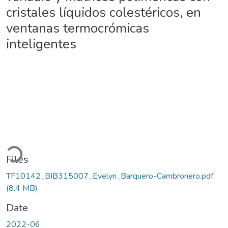
cristales líquidos colestéricos, en
ventanas termocrómicas
inteligentes
Loading...
Files
TF10142_BIB315007_Evelyn_Barquero-Cambronero.pdf
(8.4 MB)
Date
2022-06