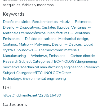
asequibles, fiables y modernos.
Keywords
Diseño mecánico
,
Recubrimientos
,
Matriz -- Polímeros
,
Diseño -- Dispositivos
,
Cristales líquidos
,
Ventanas --
Materiales termocrómicos
,
Manufacturas -- Ventanas
,
Emisiones -- Dióxido de carbono
,
Mechanical design
,
Coatings
,
Matrix -- Polymers
,
Design -- Devices
,
Liquid
crystals
,
Windows -- Thermochromic materials
,
Manufacturing -- Windows
,
Emissions -- Carbon dioxide
,
Research Subject Categories::TECHNOLOGY::Engineering
mechanics::Mechanical manufacturing engineering
,
Research
Subject Categories::TECHNOLOGY::Other
technology::Environmental engineering
URI
https://hdl.handle.net/2238/16499
Collections