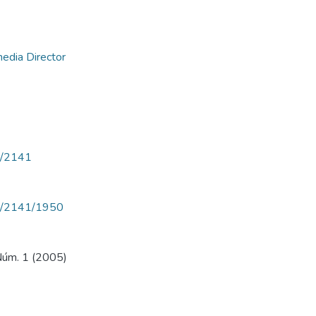
media Director
ew/2141
iew/2141/1950
 Núm. 1 (2005)