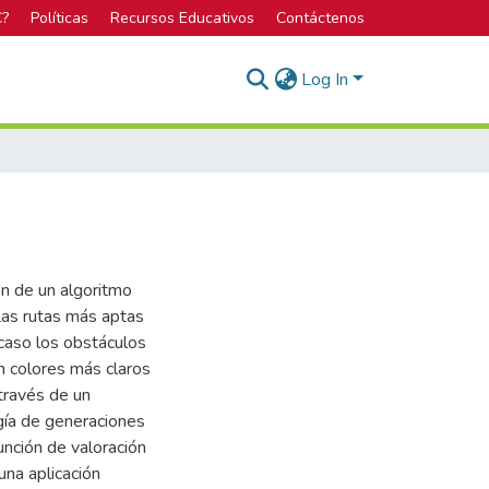
C?
Políticas
Recursos Educativos
Contáctenos
Log In
ón de un algoritmo
Las rutas más aptas
caso los obstáculos
n colores más claros
 través de un
gía de generaciones
unción de valoración
una aplicación