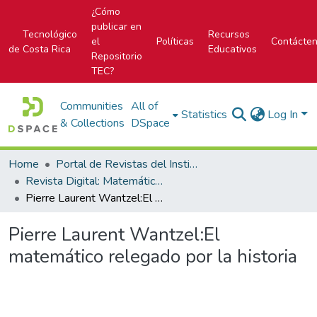
¿Cómo
publicar en
Tecnológico
Recursos
el
Políticas
Contácte
de Costa Rica
Educativos
Repositorio
TEC?
Communities
All of
Statistics
Log In
& Collections
DSpace
Home
Portal de Revistas del Instituto Tecnológico de Costa Rica
Revista Digital: Matemática, Educación e Internet
Pierre Laurent Wantzel:El matemático relegado por la historia
Pierre Laurent Wantzel:El
matemático relegado por la historia