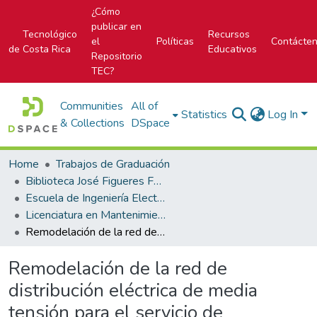
¿Cómo
publicar en
Tecnológico
Recursos
el
Políticas
Contácte
de Costa Rica
Educativos
Repositorio
TEC?
Communities
All of
Statistics
Log In
& Collections
DSpace
Home
Trabajos de Graduación
Biblioteca José Figueres Ferrer
Escuela de Ingeniería Electromecánica
Licenciatura en Mantenimiento Industrial
Remodelación de la red de distribución eléctrica de media tensión para el servicio de urgencias del Hospital Dr. Fernando Escalante Pradilla
Remodelación de la red de
distribución eléctrica de media
tensión para el servicio de