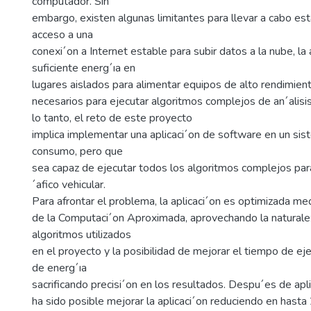
computador. Sin
embargo, existen algunas limitantes para llevar a cabo est
acceso a una
conexi´on a Internet estable para subir datos a la nube, la
suficiente energ´ıa en
lugares aislados para alimentar equipos de alto rendimien
necesarios para ejecutar algoritmos complejos de an´alisi
lo tanto, el reto de este proyecto
implica implementar una aplicaci´on de software en un si
consumo, pero que
sea capaz de ejecutar todos los algoritmos complejos para
´afico vehicular.
Para afrontar el problema, la aplicaci´on es optimizada m
de la Computaci´on Aproximada, aprovechando la naturalez
algoritmos utilizados
en el proyecto y la posibilidad de mejorar el tiempo de ej
de energ´ıa
sacrificando precisi´on en los resultados. Despu´es de apl
ha sido posible mejorar la aplicaci´on reduciendo en hasta