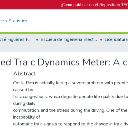
¿Cómo publicar en el Repositorio TE
ce
Statistics
Biblioteca José Figueres Ferrer
Escuela de Ingeniería Electrónica
d Tra c Dynamics Meter: A c
Abstract
Costa Rica is actually facing a severe problem with people
caused by
tra c congestions, which degrade people life quality due t
during daily
commutation, and the stress during the driving. One of the
incapability of
automatic tra c signals to respond to the change in tra c d