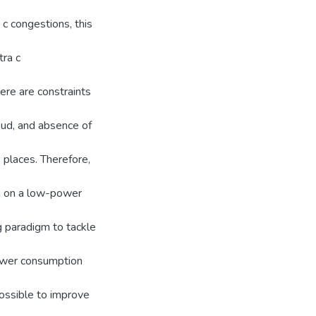
 c congestions, this
tra c
re are constraints
loud, and absence of
places. Therefore,
m on a low-power
 paradigm to tackle
power consumption
possible to improve