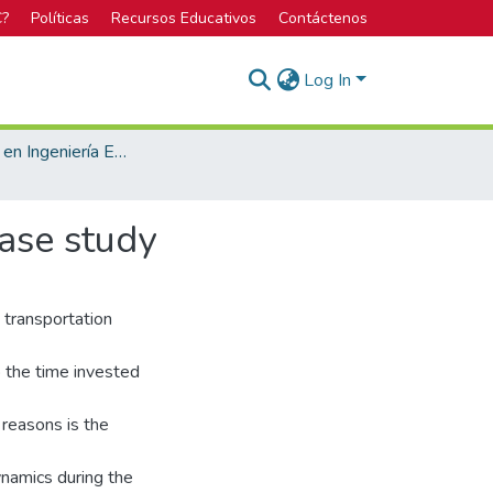
C?
Políticas
Recursos Educativos
Contáctenos
Log In
Licenciatura en Ingeniería Electrónica
ase study
 transportation
o the time invested
 reasons is the
ynamics during the