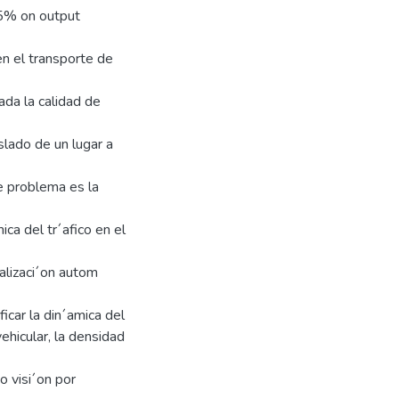
:5% on output
en el transporte de
ada la calidad de
slado de un lugar a
e problema es la
ica del tr´afico en el
alizaci´on autom
icar la din´amica del
vehicular, la densidad
o visi´on por