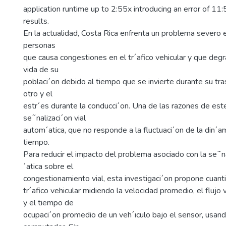
application runtime up to 2:55x introducing an error of 11
results.
En la actualidad, Costa Rica enfrenta un problema severo 
personas
que causa congestiones en el tr´afico vehicular y que degr
vida de su
poblaci´on debido al tiempo que se invierte durante su tra
otro y el
estr´es durante la conducci´on. Una de las razones de est
se˜nalizaci´on vial
autom´atica, que no responde a la fluctuaci´on de la din´am
tiempo.
Para reducir el impacto del problema asociado con la se˜n
´atica sobre el
congestionamiento vial, esta investigaci´on propone cuantif
tr´afico vehicular midiendo la velocidad promedio, el flujo 
y el tiempo de
ocupaci´on promedio de un veh´ıculo bajo el sensor, usand