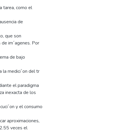
a tarea, como el
 ausencia de
to, que son
s de im´agenes. Por
stema de bajo
 la medici´on del tr
ediante el paradigma
a inexacta de los
ecuci´on y el consumo
icar aproximaciones,
 2.55 veces el