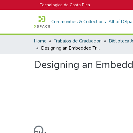
Tecnológico de Costa Rica
Communities & Collections
All of DSpa
Home
Trabajos de Graduación
Designing an Embedded Tra c Dynamics Meter: A case study
Designing an Embedde
Loading...