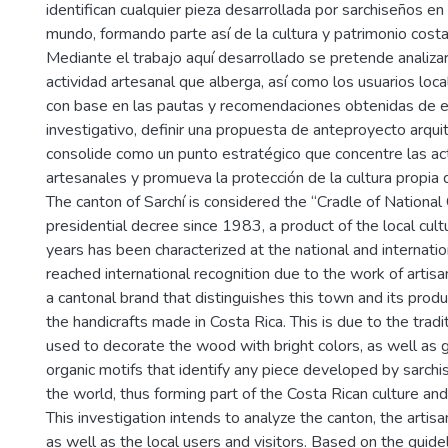
identifican cualquier pieza desarrollada por sarchiseños en
mundo, formando parte así de la cultura y patrimonio costa
Mediante el trabajo aquí desarrollado se pretende analizar 
actividad artesanal que alberga, así como los usuarios loca
con base en las pautas y recomendaciones obtenidas de 
investigativo, definir una propuesta de anteproyecto arqui
consolide como un punto estratégico que concentre las ac
artesanales y promueva la protección de la cultura propia de
The canton of Sarchí is considered the “Cradle of National
presidential decree since 1983, a product of the local cult
years has been characterized at the national and internation
reached international recognition due to the work of arti
a cantonal brand that distinguishes this town and its produ
the handicrafts made in Costa Rica. This is due to the trad
used to decorate the wood with bright colors, as well as
organic motifs that identify any piece developed by sarchis
the world, thus forming part of the Costa Rican culture and
This investigation intends to analyze the canton, the artisan
as well as the local users and visitors. Based on the guide