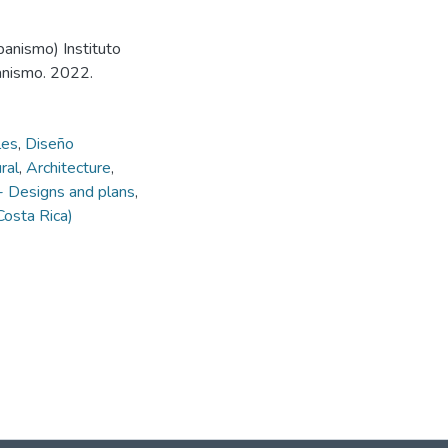
banismo) Instituto
anismo. 2022.
les
,
Diseño
ral
,
Architecture
,
 - Designs and plans
,
(Costa Rica)