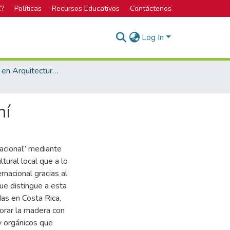
C?
Políticas
Recursos Educativos
Contáctenos
Log In
Licenciatura en Arquitectura y Urbanismo
hí
nacional” mediante
tural local que a lo
rnacional gracias al
ue distingue a esta
das en Costa Rica,
corar la madera con
y orgánicos que