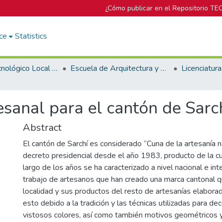
¿Cómo publicar en el Repositorio TE
ce
Statistics
Campus Tecnológico Local San José
Escuela de Arquitectura y Urbanismo
esanal para el cantón de Sarc
Abstract
El cantón de Sarchí es considerado “Cuna de la artesanía 
decreto presidencial desde el año 1983, producto de la cul
largo de los años se ha caracterizado a nivel nacional e inte
trabajo de artesanos que han creado una marca cantonal q
localidad y sus productos del resto de artesanías elabora
esto debido a la tradición y las técnicas utilizadas para de
vistosos colores, así como también motivos geométricos 