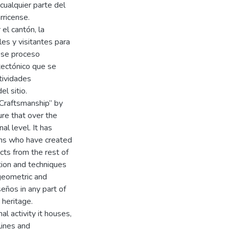
 cualquier parte del
rricense.
el cantón, la
les y visitantes para
ese proceso
tectónico que se
tividades
l sitio.
 Craftsmanship” by
ure that over the
al level. It has
sans who have created
cts from the rest of
ition and techniques
 geometric and
eños in any part of
 heritage.
al activity it houses,
lines and