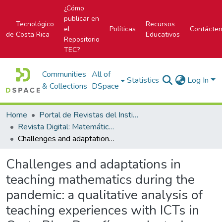
¿Cómo
publicar en
Tecnológico
Recursos
el
Políticas
Contácte
de Costa Rica
Educativos
Repositorio
TEC?
Communities
All of
Statistics
Log In
& Collections
DSpace
Home
Portal de Revistas del Instituto Tecnológico de Costa Rica
Revista Digital: Matemática, Educación e Internet
Challenges and adaptations in teaching mathematics during the pandemic: a qualitative analysis of teaching experiences with ICTs in Costa Rica: Desafíos y adaptaciones en la enseñanza de las matemáticas durante la pandemia: un análisis cualitativo de experiencias docentes con TIC en Costa Rica
Challenges and adaptations in
teaching mathematics during the
pandemic: a qualitative analysis of
teaching experiences with ICTs in