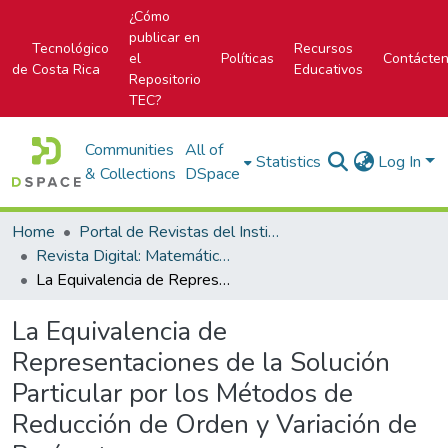
¿Cómo
publicar en
Tecnológico
Recursos
el
Políticas
Contácte
de Costa Rica
Educativos
Repositorio
TEC?
Communities
All of
Statistics
Log In
& Collections
DSpace
Home
Portal de Revistas del Instituto Tecnológico de Costa Rica
Revista Digital: Matemática, Educación e Internet
La Equivalencia de Representaciones de la Solución Particular por los Métodos de Reducción de Orden y Variación de Parámetros
La Equivalencia de
Representaciones de la Solución
Particular por los Métodos de
Reducción de Orden y Variación de