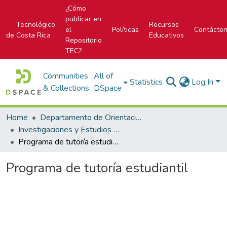
¿Cómo
publicar en
Tecnológico
Recursos
el
Políticas
Contácte
de Costa Rica
Educativos
Repositorio
TEC?
Communities
All of
Statistics
Log In
& Collections
DSpace
Home
Departamento de Orientación y Psicología
Investigaciones y Estudios del DOP
Programa de tutoría estudiantil
Programa de tutoría estudiantil