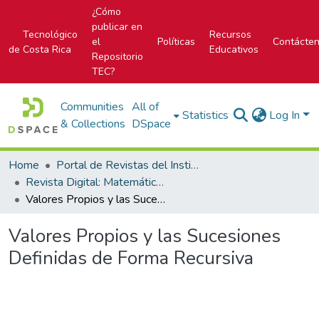
¿Cómo
publicar en
Tecnológico
Recursos
el
Políticas
Contácte
de Costa Rica
Educativos
Repositorio
TEC?
Communities
All of
Statistics
Log In
& Collections
DSpace
Home
Portal de Revistas del Instituto Tecnológico de Costa Rica
Revista Digital: Matemática, Educación e Internet
Valores Propios y las Sucesiones Definidas de Forma Recursiva
Valores Propios y las Sucesiones
Definidas de Forma Recursiva