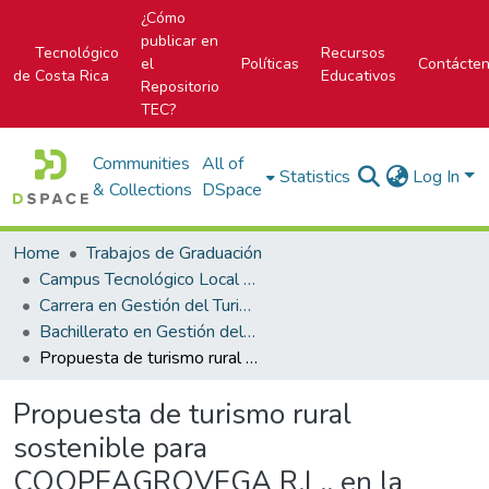
¿Cómo
publicar en
Tecnológico
Recursos
el
Políticas
Contácte
de Costa Rica
Educativos
Repositorio
TEC?
Communities
All of
Statistics
Log In
& Collections
DSpace
Home
Trabajos de Graduación
Campus Tecnológico Local San Carlos
Carrera en Gestión del Turismo Rural Sostenible
Bachillerato en Gestión del Turismo Rural Sostenible
Propuesta de turismo rural sostenible para COOPEAGROVEGA R.L., en la comunidad Coopevega de Cutris.
Propuesta de turismo rural
sostenible para
COOPEAGROVEGA R.L., en la