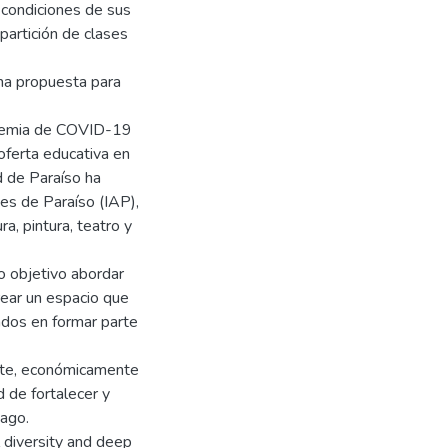
s condiciones de sus
mpartición de clases
na propuesta para
ndemia de COVID-19
oferta educativa en
ad de Paraíso ha
es de Paraíso (IAP),
a, pintura, teatro y
o objetivo abordar
rear un espacio que
ados en formar parte
ente, económicamente
d de fortalecer y
tago.
l diversity and deep