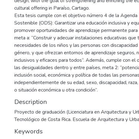
design, with the goal of strengthening and enriching the e
cultural offering in Paraíso, Cartago.
Esta tesis cumple con el objetivo número 4 de la Agenda
Sostenible (ODS): Garantizar una educación inclusiva y equi
promover oportunidades de aprendizaje permanente para 
meta a: “Construir y adecuar instalaciones educativas que 
necesidades de los niños y las personas con discapacidad 
género, y que ofrezcan entornos de aprendizaje seguros, n
inclusivos y eficaces para todos”. Además, cumple con el 
las desigualdades dentro y entre países, meta 2: “potenci
inclusión social, económica y política de todas las personas
independientemente de su edad, sexo, discapacidad, raza, et
o situación económica u otra condición”.
Description
Proyecto de graduación (Licenciatura en Arquitectura y Ur
Tecnológico de Costa Rica. Escuela de Arquitectura y Urb
Keywords