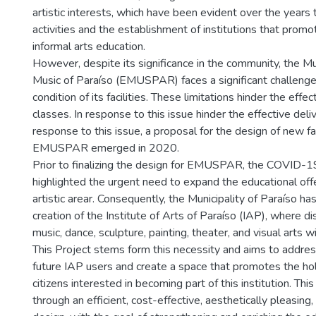
artistic interests, which have been evident over the years 
activities and the establishment of institutions that prom
informal arts education.
However, despite its significance in the community, the Mu
Music of Paraíso (EMUSPAR) faces a significant challenge 
condition of its facilities. These limitations hinder the effec
classes. In response to this issue hinder the effective deliv
response to this issue, a proposal for the design of new fac
EMUSPAR emerged in 2020.
Prior to finalizing the design for EMUSPAR, the COVID-
highlighted the urgent need to expand the educational offe
artistic arear. Consequently, the Municipality of Paraíso h
creation of the Institute of Arts of Paraíso (IAP), where di
music, dance, sculpture, painting, theater, and visual arts wi
This Project stems form this necessity and aims to addres
future IAP users and create a space that promotes the ho
citizens interested in becoming part of this institution. Thi
through an efficient, cost-effective, aesthetically pleasing,