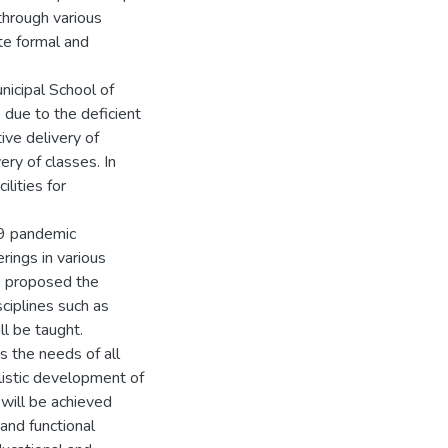
through various
ote formal and
nicipal School of
due to the deficient
tive delivery of
ery of classes. In
ilities for
19 pandemic
rings in various
as proposed the
sciplines such as
ll be taught.
s the needs of all
listic development of
s will be achieved
 and functional