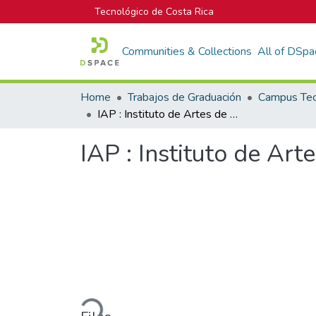
Tecnológico de Costa Rica
Communities & Collections
All of DSpa
Home
Trabajos de Graduación
IAP : Instituto de Artes de Paraíso
IAP : Instituto de Art
Loading...