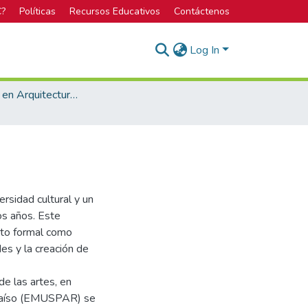
C?
Políticas
Recursos Educativos
Contáctenos
Log In
Licenciatura en Arquitectura y Urbanismo
rsidad cultural y un
os años. Este
nto formal como
des y la creación de
e las artes, en
Paraíso (EMUSPAR) se