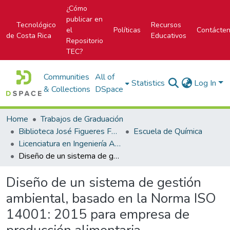
¿Cómo
publicar en
Tecnológico
Recursos
el
Políticas
Contácte
de Costa Rica
Educativos
Repositorio
TEC?
Communities
All of
Statistics
Log In
& Collections
DSpace
Home
Trabajos de Graduación
Biblioteca José Figueres Ferrer
Escuela de Química
Licenciatura en Ingeniería Ambiental
Diseño de un sistema de gestión ambiental, basado en la Norma ISO 14001: 2015 para empresa de producción alimentaria
Diseño de un sistema de gestión
ambiental, basado en la Norma ISO
14001: 2015 para empresa de