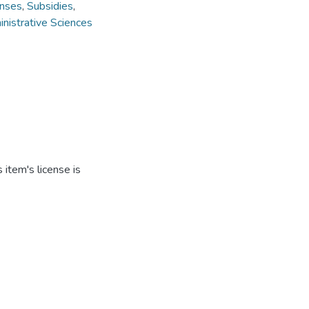
enses
,
Subsidies
,
nistrative Sciences
item's license is