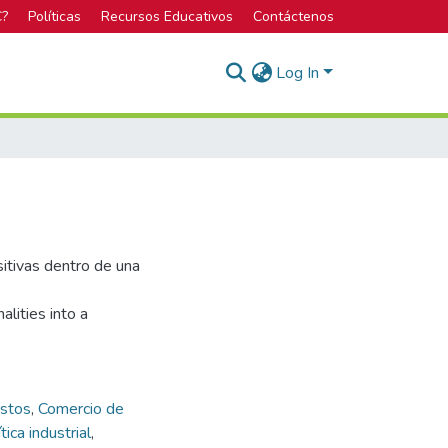
C?
Políticas
Recursos Educativos
Contáctenos
Log In
sitivas dentro de una
lities into a
stos
,
Comercio de
tica industrial
,