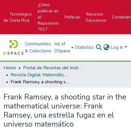
¿Cómo
publicar en
Tecnológico
Recursos
el
Políticas
Contácte
de Costa Rica
Educativos
Repositorio
TEC?
Communities
All of
Statistics
Log In
& Collections
DSpace
Home
Portal de Revistas del Instituto Tecnológico de Costa Rica
Revista Digital: Matemática, Educación e Internet
Frank Ramsey, a shooting star in the mathematical universe: Frank Ramsey, una estrella fugaz en el universo matemático
Frank Ramsey, a shooting star in the
mathematical universe: Frank
Ramsey, una estrella fugaz en el
universo matemático