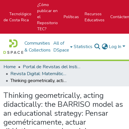
¿Cómo
publicar en
Tecnológico
Recursos
el
Políticas
Contácte
de Costa Rica
Educativos
Repositorio
TEC?
Communities
All of
Statistics
Log In
& Collections
DSpace
Home
Portal de Revistas del Instituto Tecnológico de Costa Rica
Revista Digital: Matemática, Educación e Internet
Thinking geometrically, acting didactically: the BARRISO model as an educational strategy: Pensar geométricamente, actuar didácticamente: el modelo BARRISO como estrategia educativa
Thinking geometrically, acting
didactically: the BARRISO model as
an educational strategy: Pensar
geométricamente, actuar