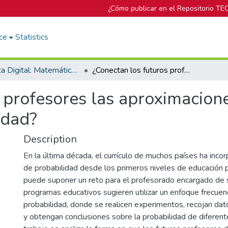
¿Cómo publicar en el Repositorio TE
ce
Statistics
Revista Digital: Matemática, Educación e Internet
¿Conectan los futuros profesores las aproximaciones frecuencial y clásica de la probabilidad?
 profesores las aproximacione
idad?
Description
En la última década, el currículo de muchos países ha inc
de probabilidad desde los primeros niveles de educación p
puede suponer un reto para el profesorado encargado de 
programas educativos sugieren utilizar un enfoque frecuenc
probabilidad, donde se realicen experimentos, recojan dat
y obtengan conclusiones sobre la probabilidad de diferen