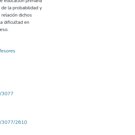
de educación primaria
 de la probabilidad y
 relación dichos
a dificultad en
eso.
ofesores
ew/3077
iew/3077/2810