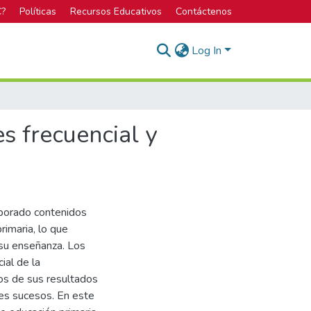
C?
Políticas
Recursos Educativos
Contáctenos
Log In
s frecuencial y
orporado contenidos
rimaria, lo que
su enseñanza. Los
ial de la
os de sus resultados
tes sucesos. En este