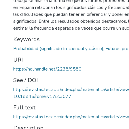
trabajo se analiza la forma en que los futuros profesores 
en España relacionan los significados clásicos y frecuencial
las dificultades que puedan tener en diferenciar y poner en
significados. Entre los resultados obtenidos destacamos, l
estimar la frecuencia esperada de veces que ocurre un suc
Keywords
Probabilidad (significado frecuencial y clásico); Futuros pr
URI
https://hdl.handle.net/2238/9580
See / DOI
https://revistas.tec.ac.cr/index.php/matematica/article/vi
10.18845/rdmei.v17i2.3077
Full text
https://revistas.tec.ac.cr/index.php/matematica/article/v
Description