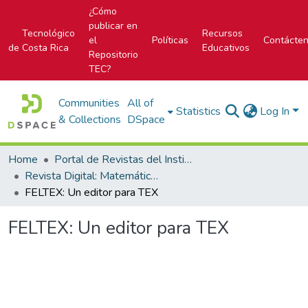
¿Cómo
publicar en
Tecnológico
Recursos
el
Políticas
Contácte
de Costa Rica
Educativos
Repositorio
TEC?
Communities
All of
Statistics
Log In
& Collections
DSpace
Home
Portal de Revistas del Instituto Tecnológico de Costa Rica
Revista Digital: Matemática, Educación e Internet
FELTEX: Un editor para TEX
FELTEX: Un editor para TEX