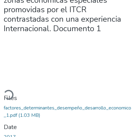
zonas económicas especiales
promovidas por el ITCR
contrastadas con una experiencia
Internacional. Documento 1
Loading...
Files
factores_determinantes_desempeño_desarrollo_economico
_1.pdf
(1.03 MB)
Date
2017