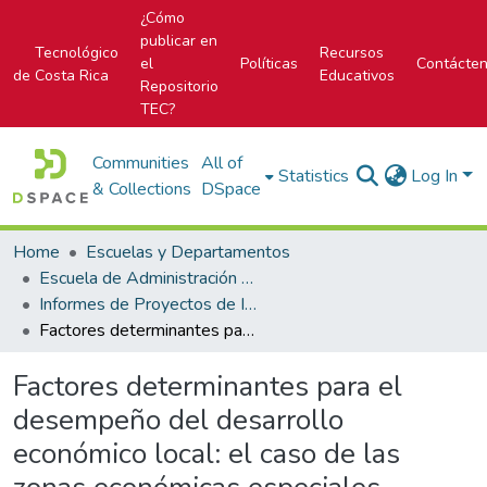
¿Cómo
publicar en
Tecnológico
Recursos
el
Políticas
Contácte
de Costa Rica
Educativos
Repositorio
TEC?
Communities
All of
Statistics
Log In
& Collections
DSpace
Home
Escuelas y Departamentos
Escuela de Administración de Empresas
Informes de Proyectos de Investigación
Factores determinantes para el desempeño del desarrollo económico local: el caso de las zonas económicas especiales promovidas por el ITCR contrastadas con una experiencia Internacional. Documento 1
Factores determinantes para el
desempeño del desarrollo
económico local: el caso de las