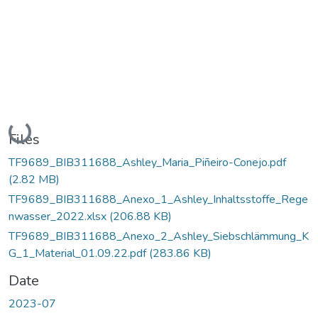
Loading...
Files
TF9689_BIB311688_Ashley_Maria_Piñeiro-Conejo.pdf
(2.82 MB)
TF9689_BIB311688_Anexo_1_Ashley_Inhaltsstoffe_Rege
nwasser_2022.xlsx
(206.88 KB)
TF9689_BIB311688_Anexo_2_Ashley_Siebschlämmung_K
G_1_Material_01.09.22.pdf
(283.86 KB)
Date
2023-07