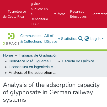
¿Cómo
publicar en
Tecnológico
Recursos
el
Políticas
Contácte
de Costa Rica
Educativos
Repositorio
TEC?
Communities
All of
Statistics
Log In
& Collections
DSpace
Home
Trabajos de Graduación
Biblioteca José Figueres Ferrer
Escuela de Química
Licenciatura en Ingeniería Ambiental
Analysis of the adsorption capacity of glyphosate in German railway systems
Analysis of the adsorption capacity
of glyphosate in German railway
systems