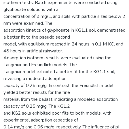
isotherm tests. Batch experiments were conducted using
glyphosate solutions with a
concentration of 8 mg/L, and soils with particle sizes below 2
mm were examined. The
adsorption kinetics of glyphosate in KG1.1 soil demonstrated
a better fit to the pseudo second
model, with equilibrium reached in 24 hours in 0.1 M KCl and
48 hours in artificial rainwater.
Adsorption isotherm results were evaluated using the
Langmuir and Freundlich models. The
Langmuir model exhibited a better fit for the KG1.1 soil,
revealing a modeled adsorption
capacity of 0.25 mg/g. In contrast, the Freundlich model
yielded better results for the fine
material from the ballast, indicating a modeled adsorption
capacity of 0.25 mg/g. The KG1.2
and KG2 soils exhibited poor fits to both models, with
experimental adsorption capacities of
0.14 mg/g and 0.06 mg/g, respectively. The influence of pH