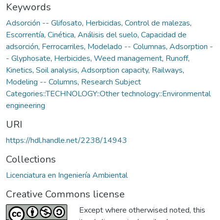
Keywords
Adsorción -- Glifosato
,
Herbicidas
,
Control de malezas
,
Escorrentía
,
Cinética
,
Análisis del suelo
,
Capacidad de
adsorción
,
Ferrocarriles
,
Modelado -- Columnas
,
Adsorption -
- Glyphosate
,
Herbicides
,
Weed management
,
Runoff
,
Kinetics
,
Soil analysis
,
Adsorption capacity
,
Railways
,
Modeling -- Columns
,
Research Subject
Categories::TECHNOLOGY::Other technology::Environmental
engineering
URI
https://hdl.handle.net/2238/14943
Collections
Licenciatura en Ingeniería Ambiental
Creative Commons license
Except where otherwised noted, this