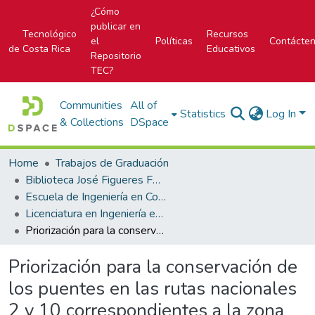
¿Cómo
publicar en
Tecnológico
Recursos
el
Políticas
Contácte
de Costa Rica
Educativos
Repositorio
TEC?
Communities
All of
Statistics
Log In
& Collections
DSpace
Home
Trabajos de Graduación
Biblioteca José Figueres Ferrer
Escuela de Ingeniería en Construcción
Licenciatura en Ingeniería en Construcción
Priorización para la conservación de los puentes en las rutas nacionales 2 y 10 correspondientes a la zona de conservación vial 1-7 de Cartago
Priorización para la conservación de
los puentes en las rutas nacionales
2 y 10 correspondientes a la zona