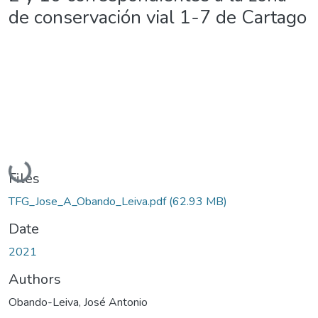
de conservación vial 1-7 de Cartago
Loading...
Files
TFG_Jose_A_Obando_Leiva.pdf
(62.93 MB)
Date
2021
Authors
Obando-Leiva, José Antonio