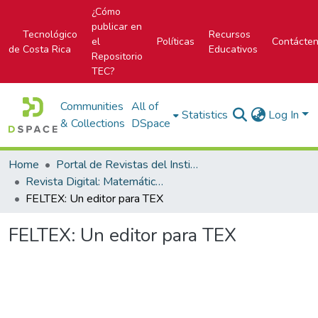
¿Cómo
publicar en
Tecnológico
Recursos
el
Políticas
Contácte
de Costa Rica
Educativos
Repositorio
TEC?
Communities
All of
Statistics
Log In
& Collections
DSpace
Home
Portal de Revistas del Instituto Tecnológico de Costa Rica
Revista Digital: Matemática, Educación e Internet
FELTEX: Un editor para TEX
FELTEX: Un editor para TEX