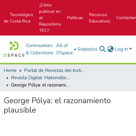
¿Cómo
publicar en
Tecnológico
Recursos
el
Políticas
Contácte
de Costa Rica
Educativos
Repositorio
TEC?
Communities
All of
Statistics
Log In
& Collections
DSpace
Home
Portal de Revistas del Instituto Tecnológico de Costa Rica
Revista Digital: Matemática, Educación e Internet
George Pólya: el razonamiento plausible
George Pólya: el razonamiento
plausible