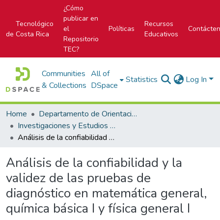
¿Cómo
publicar en
Tecnológico
Recursos
el
Políticas
Contácte
de Costa Rica
Educativos
Repositorio
TEC?
Communities
All of
Statistics
Log In
& Collections
DSpace
Home
Departamento de Orientación y Psicología
Investigaciones y Estudios del DOP
Análisis de la confiabilidad y la validez de las pruebas de diagnóstico en matemática general, quí­mica básica I y fí­sica general I
Análisis de la confiabilidad y la
validez de las pruebas de
diagnóstico en matemática general,
quí­mica básica I y fí­sica general I