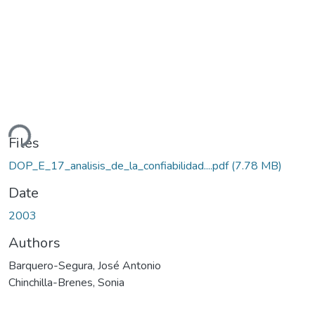
ding...
Files
DOP_E_17_analisis_de_la_confiabilidad....pdf
(7.78 MB)
Date
2003
Authors
Barquero-Segura, José Antonio
Chinchilla-Brenes, Sonia