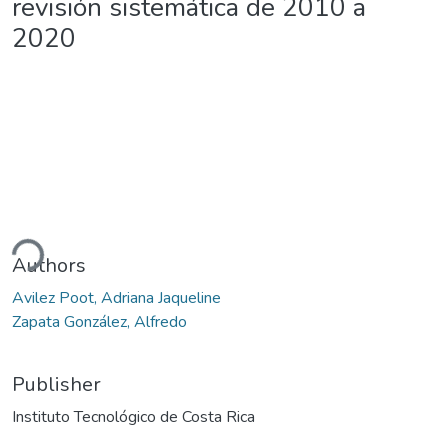
revisión sistemática de 2010 a
2020
ding...
Authors
Avilez Poot, Adriana Jaqueline
Zapata González, Alfredo
Publisher
Instituto Tecnológico de Costa Rica