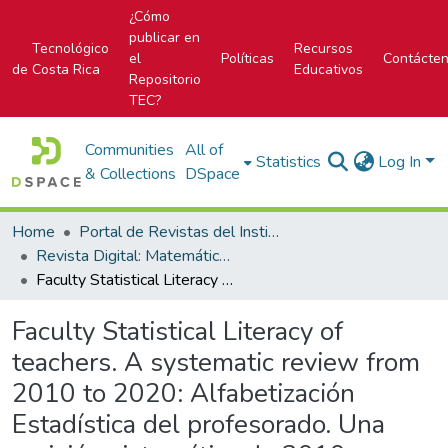
¿Cómo
publicar en
Tecnológico
Recursos
el
Políticas
Contácte
de Costa Rica
Educativos
Repositorio
TEC?
Communities
All of
Statistics
Log In
& Collections
DSpace
Home
Portal de Revistas del Instituto Tecnológico de Costa Rica
Revista Digital: Matemática, Educación e Internet
Faculty Statistical Literacy of teachers. A systematic review from 2010 to 2020: Alfabetización Estadística del profesorado. Una revisión sistemática de 2010 a 2020
Faculty Statistical Literacy of
teachers. A systematic review from
2010 to 2020: Alfabetización
Estadística del profesorado. Una