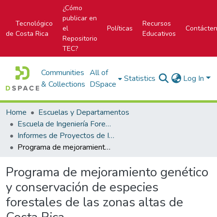
¿Cómo
publicar en
Tecnológico
Recursos
el
Políticas
Contácte
de Costa Rica
Educativos
Repositorio
TEC?
Communities
All of
Statistics
Log In
& Collections
DSpace
Home
Escuelas y Departamentos
Escuela de Ingeniería Forestal
Informes de Proyectos de Investigación
Programa de mejoramiento genético y conservación de especies forestales de las zonas altas de Costa Rica.
Programa de mejoramiento genético
y conservación de especies
forestales de las zonas altas de