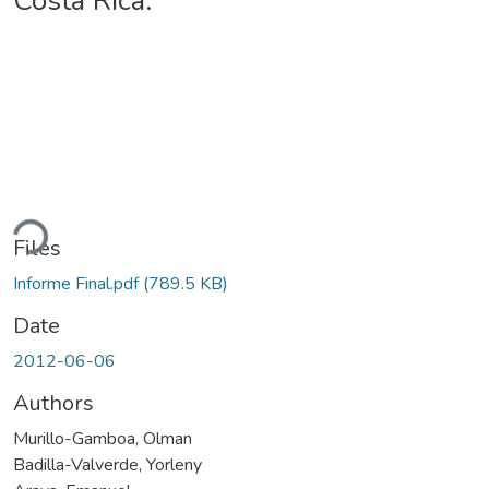
Costa Rica.
ding...
Files
Informe Final.pdf
(789.5 KB)
Date
2012-06-06
Authors
Murillo-Gamboa, Olman
Badilla-Valverde, Yorleny