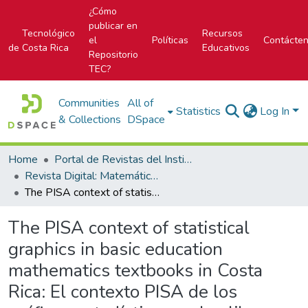
¿Cómo
publicar en
Tecnológico
Recursos
el
Políticas
Contácte
de Costa Rica
Educativos
Repositorio
TEC?
Communities
All of
Statistics
Log In
& Collections
DSpace
Home
Portal de Revistas del Instituto Tecnológico de Costa Rica
Revista Digital: Matemática, Educación e Internet
The PISA context of statistical graphics in basic education mathematics textbooks in Costa Rica: El contexto PISA de los gráficos estadísticos en los libros de texto de matemáticas de Educación Básica en Costa Rica
The PISA context of statistical
graphics in basic education
mathematics textbooks in Costa
Rica: El contexto PISA de los