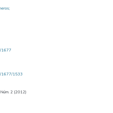
meros;
ew/1677
iew/1677/1533
2, Núm. 2 (2012)