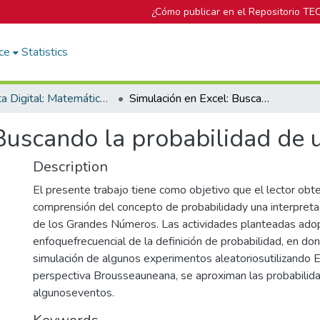
¿Cómo publicar en el Repositorio TE
ce
Statistics
Revista Digital: Matemática, Educación e Internet
Simulación en Excel: Buscando la probabilidad de un evento
Buscando la probabilidad de 
Description
El presente trabajo tiene como objetivo que el lector ob
comprensión del concepto de probabilidady una interpretac
de los Grandes Números. Las actividades planteadas ado
enfoquefrecuencial de la definición de probabilidad, en do
simulación de algunos experimentos aleatoriosutilizando 
perspectiva Brousseauneana, se aproximan las probabilid
algunoseventos.