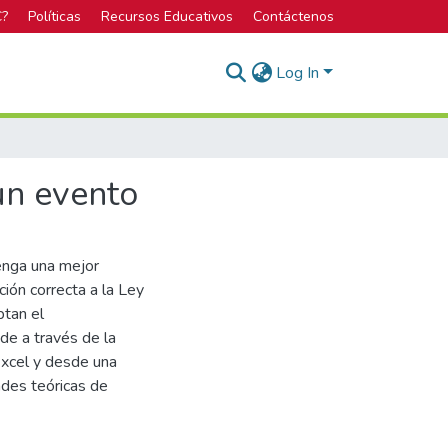
C?
Políticas
Recursos Educativos
Contáctenos
Log In
un evento
tenga una mejor
ión correcta a la Ley
ptan el
nde a través de la
Excel y desde una
ades teóricas de