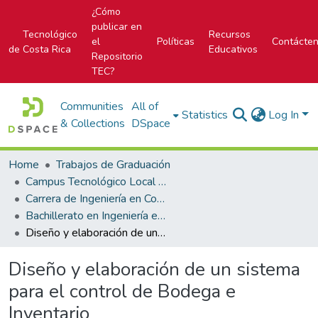
¿Cómo
publicar en
Tecnológico
Recursos
el
Políticas
Contácte
de Costa Rica
Educativos
Repositorio
TEC?
Communities
All of
Statistics
Log In
& Collections
DSpace
Home
Trabajos de Graduación
Campus Tecnológico Local San Carlos
Carrera de Ingeniería en Computación
Bachillerato en Ingeniería en Computación
Diseño y elaboración de un sistema para el control de Bodega e Inventario
Diseño y elaboración de un sistema
para el control de Bodega e
Inventario