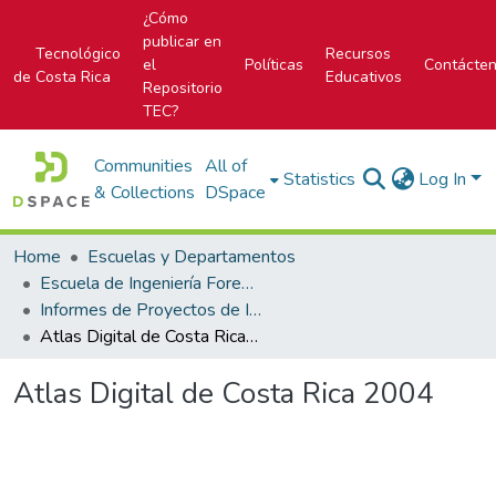
¿Cómo
publicar en
Tecnológico
Recursos
el
Políticas
Contácte
de Costa Rica
Educativos
Repositorio
TEC?
Communities
All of
Statistics
Log In
& Collections
DSpace
Home
Escuelas y Departamentos
Escuela de Ingeniería Forestal
Informes de Proyectos de Investigación
Atlas Digital de Costa Rica 2004
Atlas Digital de Costa Rica 2004