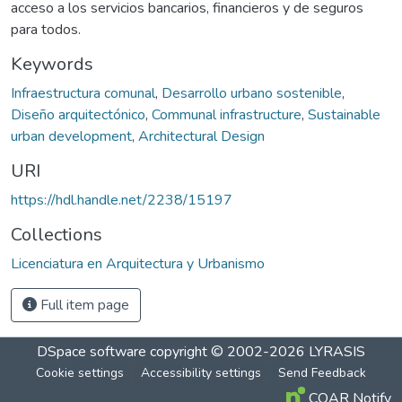
acceso a los servicios bancarios, financieros y de seguros
para todos.
Keywords
Infraestructura comunal
,
Desarrollo urbano sostenible
,
Diseño arquitectónico
,
Communal infrastructure
,
Sustainable
urban development
,
Architectural Design
URI
https://hdl.handle.net/2238/15197
Collections
Licenciatura en Arquitectura y Urbanismo
Full item page
DSpace software
copyright © 2002-2026
LYRASIS
Cookie settings
Accessibility settings
Send Feedback
COAR Notify