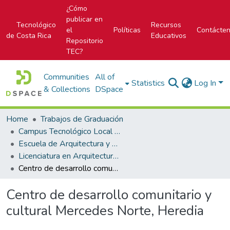
¿Cómo
publicar en
Tecnológico
Recursos
el
Políticas
Contácte
de Costa Rica
Educativos
Repositorio
TEC?
Communities
All of
Statistics
Log In
& Collections
DSpace
Home
Trabajos de Graduación
Campus Tecnológico Local San José
Escuela de Arquitectura y Urbanismo
Licenciatura en Arquitectura y Urbanismo
Centro de desarrollo comunitario y cultural Mercedes Norte, Heredia
Centro de desarrollo comunitario y
cultural Mercedes Norte, Heredia