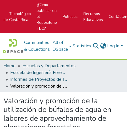
¿Cómo
publicar en
Tecnológico
Recursos
el
Políticas
Contácte
de Costa Rica
Educativos
Repositorio
TEC?
Communities
All of
Statistics
Log In
& Collections
DSpace
Home
Escuelas y Departamentos
Escuela de Ingeniería Forestal
Informes de Proyectos de Investigación
Valoración y promoción de la utilización de búfalos de agua en labores de aprovechamiento de plantaciones forestales
Valoración y promoción de la
utilización de búfalos de agua en
labores de aprovechamiento de