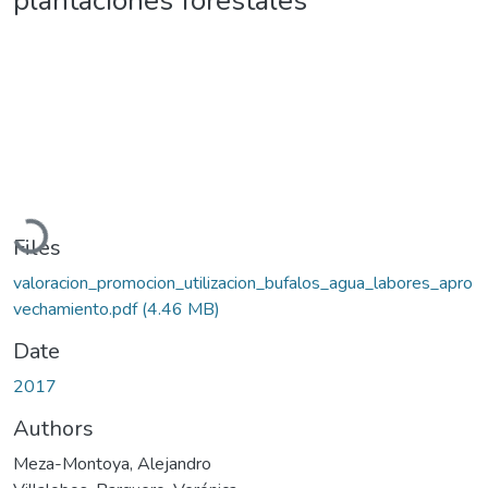
plantaciones forestales
Loading...
Files
valoracion_promocion_utilizacion_bufalos_agua_labores_apro
vechamiento.pdf
(4.46 MB)
Date
2017
Authors
Meza-Montoya, Alejandro