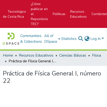
¿Cómo
publicar en
Tecnológico
Recursos
el
Políticas
Contácte
de Costa Rica
Educativos
Repositorio
TEC?
Communities
All of
Statistics
Log In
& Collections
DSpace
Home
Recursos Educativos
Ciencias Básicas
Física
Práctica de Física General I, número 22
Práctica de Física General I, número
22