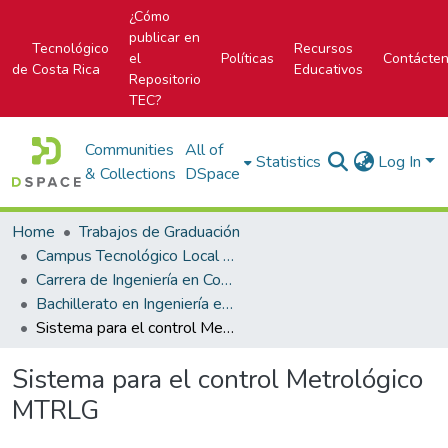
¿Cómo
publicar en
Tecnológico
Recursos
el
Políticas
Contácte
de Costa Rica
Educativos
Repositorio
TEC?
Communities
All of
Statistics
Log In
& Collections
DSpace
Home
Trabajos de Graduación
Campus Tecnológico Local San Carlos
Carrera de Ingeniería en Computación
Bachillerato en Ingeniería en Computación
Sistema para el control Metrológico MTRLG
Sistema para el control Metrológico
MTRLG