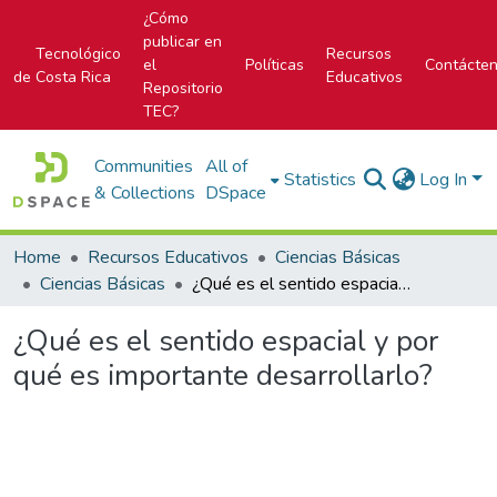
¿Cómo
publicar en
Tecnológico
Recursos
el
Políticas
Contácte
de Costa Rica
Educativos
Repositorio
TEC?
Communities
All of
Statistics
Log In
& Collections
DSpace
Home
Recursos Educativos
Ciencias Básicas
Ciencias Básicas
¿Qué es el sentido espacial y por qué es importante desarrollarlo?
¿Qué es el sentido espacial y por
qué es importante desarrollarlo?