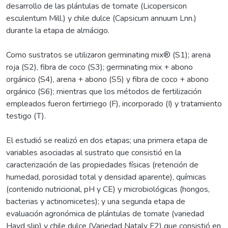
desarrollo de las plántulas de tomate (Licopersicon
esculentum Mill.) y chile dulce (Capsicum annuum Lnn.)
durante la etapa de almácigo.
Como sustratos se utilizaron germinating mix® (S1); arena
roja (S2), fibra de coco (S3); germinating mix + abono
orgánico (S4), arena + abono (S5) y fibra de coco + abono
orgánico (S6); mientras que los métodos de fertilización
empleados fueron fertirriego (F), incorporado (I) y tratamiento
testigo (T).
El estudió se realizó en dos etapas; una primera etapa de
variables asociadas al sustrato que consistió en la
caracterización de las propiedades físicas (retención de
humedad, porosidad total y densidad aparente), químicas
(contenido nutricional, pH y CE) y microbiológicas (hongos,
bacterias y actinomicetes); y una segunda etapa de
evaluación agronómica de plántulas de tomate (variedad
Hayd slip) y chile dulce (Variedad Nataly F2) que consistió en