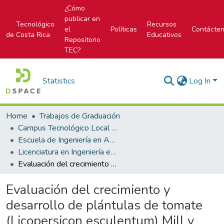
¿Cómo
publicar en
Tecnológico
Recursos
el
Políticas
Contácte
de Costa Rica
Educativos
Repositorio
TEC?
Statistics
Log In
Home
Trabajos de Graduación
Campus Tecnológico Local San Carlos
Escuela de Ingeniería en Agronomía
Licenciatura en Ingeniería en Agronomía
Evaluación del crecimiento y desarrollo de plántulas de tomate (Licopersicon esculentum) Mill y Chile dulce (Capsicum ennuum) Linn, mediante la utilización de seis sustratos y tres métodos de fertilización en el cantón de San Carlos, Costa Rica
Evaluación del crecimiento y
desarrollo de plántulas de tomate
(Licopersicon esculentum) Mill y