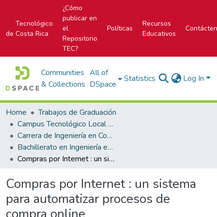
¿Cómo
publicar en
Tecnológico
Recursos
el
Políticas
Contácte
de Costa Rica
Educativos
Repositorio
TEC?
Communities
All of
Statistics
Log In
& Collections
DSpace
Home
Trabajos de Graduación
Campus Tecnológico Local San Carlos
Carrera de Ingeniería en Computación
Bachillerato en Ingeniería en Computación
Compras por Internet : un sistema para automatizar procesos de compra online
Compras por Internet : un sistema
para automatizar procesos de
compra online