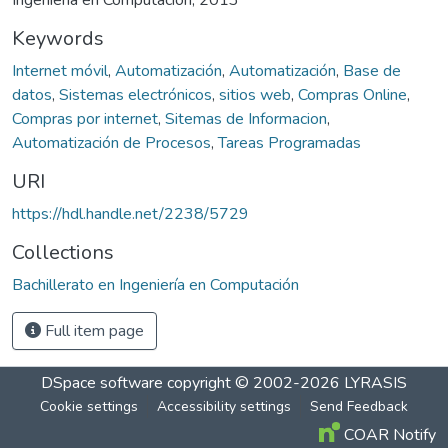
Keywords
Internet móvil
,
Automatización
,
Automatización
,
Base de
datos
,
Sistemas electrónicos
,
sitios web
,
Compras Online
,
Compras por internet
,
Sitemas de Informacion
,
Automatización de Procesos
,
Tareas Programadas
URI
https://hdl.handle.net/2238/5729
Collections
Bachillerato en Ingeniería en Computación
Full item page
DSpace software
copyright © 2002-2026
LYRASIS
Cookie settings
Accessibility settings
Send Feedback
COAR Notify