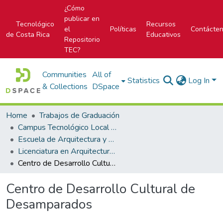
¿Cómo
publicar en
Tecnológico
Recursos
el
Políticas
Contácte
de Costa Rica
Educativos
Repositorio
TEC?
Communities
All of
Statistics
Log In
& Collections
DSpace
Home
Trabajos de Graduación
Campus Tecnológico Local San José
Escuela de Arquitectura y Urbanismo
Licenciatura en Arquitectura y Urbanismo
Centro de Desarrollo Cultural de Desamparados
Centro de Desarrollo Cultural de
Desamparados