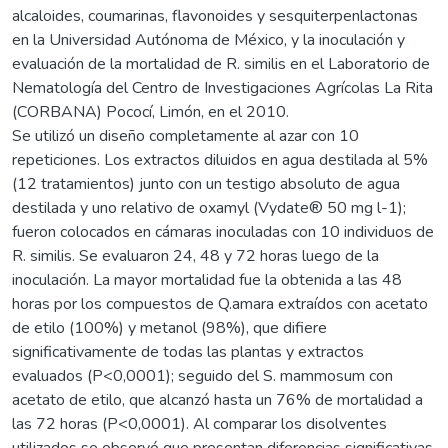
alcaloides, coumarinas, flavonoides y sesquiterpenlactonas
en la Universidad Autónoma de México, y la inoculación y
evaluación de la mortalidad de R. similis en el Laboratorio de
Nematología del Centro de Investigaciones Agrícolas La Rita
(CORBANA) Pococí, Limón, en el 2010.
Se utilizó un diseño completamente al azar con 10
repeticiones. Los extractos diluidos en agua destilada al 5%
(12 tratamientos) junto con un testigo absoluto de agua
destilada y uno relativo de oxamyl (Vydate® 50 mg l-1);
fueron colocados en cámaras inoculadas con 10 individuos de
R. similis. Se evaluaron 24, 48 y 72 horas luego de la
inoculación. La mayor mortalidad fue la obtenida a las 48
horas por los compuestos de Q.amara extraídos con acetato
de etilo (100%) y metanol (98%), que difiere
significativamente de todas las plantas y extractos
evaluados (P<0,0001); seguido del S. mammosum con
acetato de etilo, que alcanzó hasta un 76% de mortalidad a
las 72 horas (P<0,0001). Al comparar los disolventes
utilizados se observó que presentan diferencias significativas,