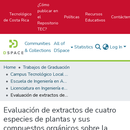
¿Cómo
publicar en
Tecnológico
Recursos
el
Políticas
Contácte
de Costa Rica
Educativos
Repositorio
TEC?
Communities
All of
Statistics
Log In
& Collections
DSpace
Home
Trabajos de Graduación
Campus Tecnológico Local San Carlos
Escuela de Ingeniería en Agronomía
Licenciatura en Ingeniería en Agronomía
Evaluación de extractos de cuatro especies de plantas y sus compuestos orgánicos sobre la mortalidad de Radopholus similis en condiciones In Vitro.
Evaluación de extractos de cuatro
especies de plantas y sus
compuestos orgánicos sobre la