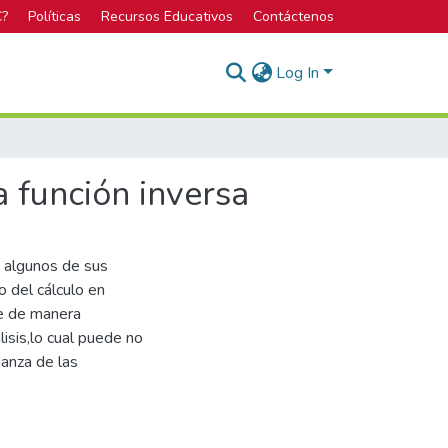
C?
Políticas
Recursos Educativos
Contáctenos
Log In
 función inversa
y algunos de sus
o del cálculo en
ce de manera
isis,lo cual puede no
ñanza de las