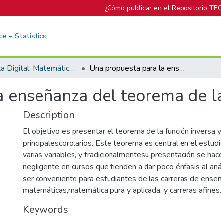
¿Cómo publicar en el Repositorio TE
ce
Statistics
Revista Digital: Matemática, Educación e Internet
Una propuesta para la enseñanza del teorema de la función inversa
 enseñanza del teorema de la
Description
El objetivo es presentar el teorema de la función inversa 
principalescorolarios. Este teorema es central en el estudi
varias variables, y tradicionalmentesu presentación se ha
negligente en cursos que tienden a dar poco énfasis al anál
ser conveniente para estudiantes de las carreras de ense
matemáticas,matemática pura y aplicada, y carreras afines.
Keywords